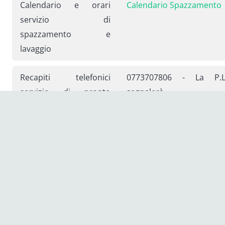
Calendario e orari
Calendario Spazzamento
servizio di
spazzamento e
lavaggio
Recapiti telefonici
0773707806 - La P.L
servizio di pronto
segnalerà
intervento
successivamente ai ns
recapiti telefonici d
cantiere
Standard generali di
Il Comune di Terracina, i
qualità di competenza
data 27/04/2022 co
del gestore ai sensi del
DELIBERAZIONE DCC N°2
TQRIF
ha collocato la gestion
del servizio di igien