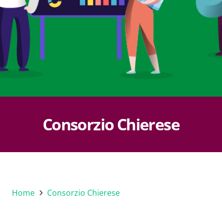
Consorzio Chierese
Home
Consorzio Chierese